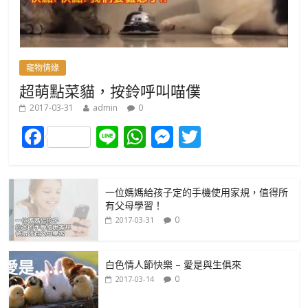
竉物情緣
超萌點菜貓，按鈴呼叫喵僕
2017-03-31
admin
0
F
Li
W
M
T
ac
n
h
e
w
e
e
at
ss
itt
一位媽媽給孩子定的手機使用家規，值得所
b
s
e
er
有父母學習！
o
A
n
0
2017-03-31
o
p
g
k
p
er
白色情人節快樂 – 愛是與生俱來
0
2017-03-14