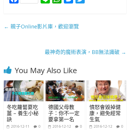
ac
n
h
e
w
e
e
at
ss
itt
b
s
e
er
←
親子Online影片庫，歡迎瀏覽
o
A
n
o
p
g
k
p
er
最神奇的魔術表演，BB無法識破
→
You May Also Like
冬吃蘿蔔夏吃
德國父母教
憤怒會毀掉健
薑 – 養生小秘
子：你不一定
康，避免經常
訣
要拿第一名
生氣
2016-12-11
0
2016-12-12
0
2016-12-12
0