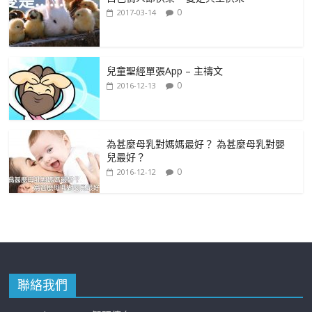
k
p
er
0
2017-03-14
兒童聖經單張App – 主禱文
0
2016-12-13
為甚麼母乳對媽媽最好？ 為甚麼母乳對嬰
兒最好？
0
2016-12-12
聯絡我們