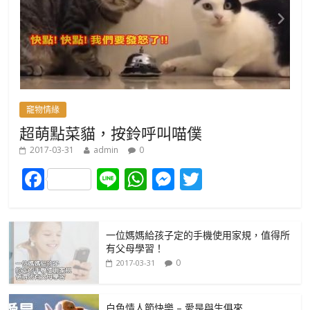
竉物情緣
超萌點菜貓，按鈴呼叫喵僕
2017-03-31
admin
0
F
Li
W
M
T
ac
n
h
e
w
e
e
at
ss
itt
一位媽媽給孩子定的手機使用家規，值得所
b
s
e
er
有父母學習！
o
A
n
0
2017-03-31
o
p
g
白色情人節快樂 – 愛是與生俱來