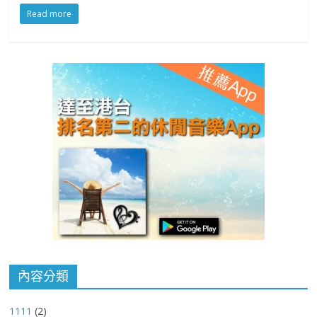
ac
n
h
e
w
Read more
e
e
at
ss
itt
b
s
e
er
o
A
n
o
p
g
k
p
er
內容分類
1111
(2)