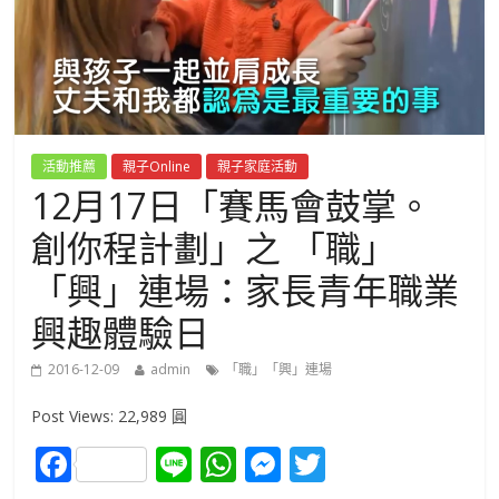
活動推薦
親子Online
親子家庭活動
12月17日「賽馬會鼓掌。
創你程計劃」之 「職」
「興」連場：家長青年職業
興趣體驗日
2016-12-09
admin
「職」「興」連場
Post Views: 22,989 圓
F
Li
W
M
T